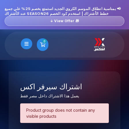
📢 بمناسبة انطلاق الموسم الكروي الجديد استمتع بخصم 25% علي جميع
خطط الأشتراك | استخدم كود الخصم SEASON26 عند الأشتراك
🎁 View Offer ↓
0
عربة التسوق
اشتراك سيرفر اكس
يعمل هذا الاشتراك داخل مصر فقط
Product group does not contain any
visible products