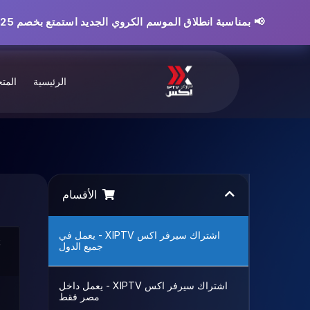
📢 بمناسبة انطلاق الموسم الكروي الجديد استمتع بخصم 25% علي جميع خطط الأشتراك | استخدم كود الخصم SEASON26 عند الأشتراك
الرئيسية
المت
الأقسام
اشتراك سيرفر اكس XIPTV - يعمل في
جميع الدول
اشتراك سيرفر اكس XIPTV - يعمل داخل
مصر فقط