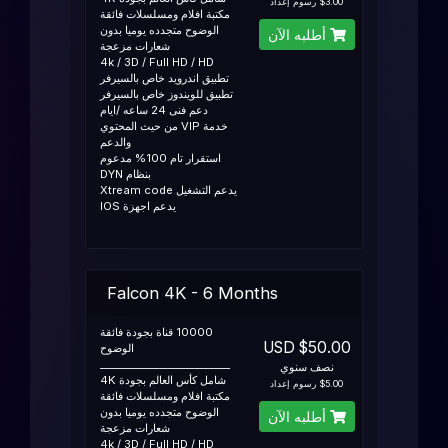
$3.00 رسوم إعداد
مكتبة افلام ومسلسلات فائقة
الوضوح متجدده يوميا بدون
أطلبه الآن
شعارات مزعجة
4k / 3D / Full HD / HD
تطبيق اندرويد خاص بالسيرفر
تطبيق للويندوز خاص بالسيرفر
دعم فنى 24 ساعه /ايام
خدمة VIP من حيث المحتوي
والدعم
استقرار تام 100% مدعوم
بنظام DYN
يدعم التشغيل Xtream code
يدعم اجهزة IOS
Falcon 4K - 6 Months
10000 قناة بجودة فائقة
$50.00 USD
الوضوح
__________________________
نصف سنوي
شامل كأس العالم بجودة 4K
$5.00 رسوم إعداد
مكتبة افلام ومسلسلات فائقة
الوضوح متجدده يوميا بدون
أطلبه الآن
شعارات مزعجة
4k / 3D / Full HD / HD