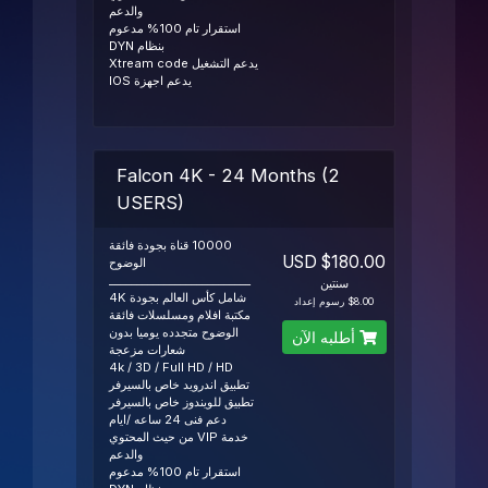
والدعم
استقرار تام 100% مدعوم
بنظام DYN
يدعم التشغيل Xtream code
يدعم اجهزة IOS
Falcon 4K - 24 Months (2
USERS)
10000 قناة بجودة فائقة
$180.00 USD
الوضوح
__________________________
سنتين
شامل كأس العالم بجودة 4K
$8.00 رسوم إعداد
مكتبة افلام ومسلسلات فائقة
الوضوح متجدده يوميا بدون
أطلبه الآن
شعارات مزعجة
4k / 3D / Full HD / HD
تطبيق اندرويد خاص بالسيرفر
تطبيق للويندوز خاص بالسيرفر
دعم فنى 24 ساعه /ايام
خدمة VIP من حيث المحتوي
والدعم
استقرار تام 100% مدعوم