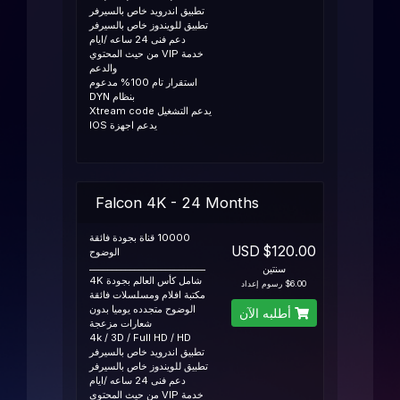
تطبيق اندرويد خاص بالسيرفر
تطبيق للويندوز خاص بالسيرفر
دعم فنى 24 ساعه /ايام
خدمة VIP من حيث المحتوي
والدعم
استقرار تام 100% مدعوم
بنظام DYN
يدعم التشغيل Xtream code
يدعم اجهزة IOS
Falcon 4K - 24 Months
10000 قناة بجودة فائقة
$120.00 USD
الوضوح
__________________________
سنتين
شامل كأس العالم بجودة 4K
$6.00 رسوم إعداد
مكتبة افلام ومسلسلات فائقة
الوضوح متجدده يوميا بدون
أطلبه الآن
شعارات مزعجة
4k / 3D / Full HD / HD
تطبيق اندرويد خاص بالسيرفر
تطبيق للويندوز خاص بالسيرفر
دعم فنى 24 ساعه /ايام
خدمة VIP من حيث المحتوي