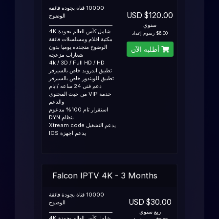
10000 قناة بجودة فائقة
$120.00 USD
الوضوح
__________________________
سنوي
شامل كأس العالم بجودة 4K
$6.00 رسوم إعداد
مكتبة افلام ومسلسلات فائقة
الوضوح متجدده يوميا بدون
أطلبه الآن
شعارات مزعجة
4k / 3D / Full HD / HD
تطبيق اندرويد خاص بالسيرفر
تطبيق للويندوز خاص بالسيرفر
دعم فنى 24 ساعه /ايام
خدمة VIP من حيث المحتوي
والدعم
استقرار تام 100% مدعوم
بنظام DYN
يدعم التشغيل Xtream code
يدعم اجهزة IOS
Falcon IPTV 4K - 3 Months
10000 قناة بجودة فائقة
$30.00 USD
الوضوح
__________________________
ربع سنوي
شامل كأس العالم بجودة 4K