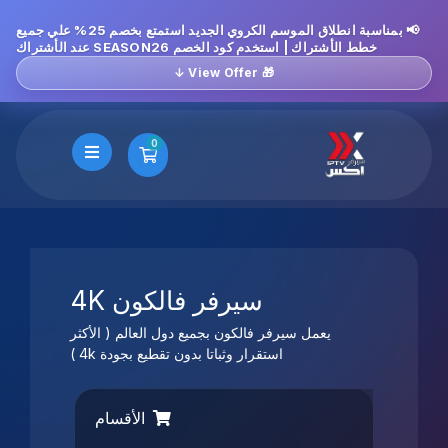
📢 بمناسبة انطلاق الموسم الكروي الجديد استمتع بخصم 25% علي جميع
خطط الأشتراك | استخدم كود الخصم SEASON26 عند الأشتراك
🎁 View Offer ↓
0
عربة التسوق
سيرفر فالكون 4K
يعمل سيرفر فالكون بجميع دول العالم ( الأكثر
استقرار وثباتا بدون تقطيع بجودة 4k )
الأقسام