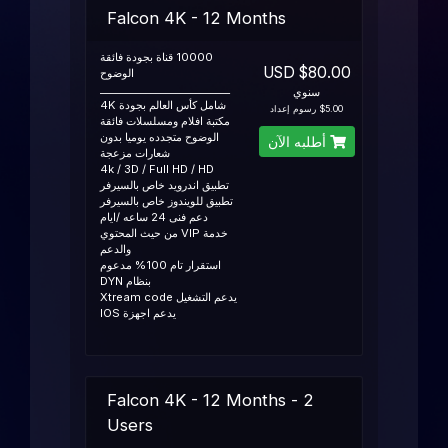
Falcon 4K - 12 Months
10000 قناة بجودة فائقة
$80.00 USD
الوضوح
__________________________
سنوي
شامل كأس العالم بجودة 4K
$5.00 رسوم إعداد
مكتبة افلام ومسلسلات فائقة
الوضوح متجدده يوميا بدون
أطلبه الآن
شعارات مزعجة
4k / 3D / Full HD / HD
تطبيق اندرويد خاص بالسيرفر
تطبيق للويندوز خاص بالسيرفر
دعم فنى 24 ساعه /ايام
خدمة VIP من حيث المحتوي
والدعم
استقرار تام 100% مدعوم
بنظام DYN
يدعم التشغيل Xtream code
يدعم اجهزة IOS
Falcon 4K - 12 Months - 2
Users